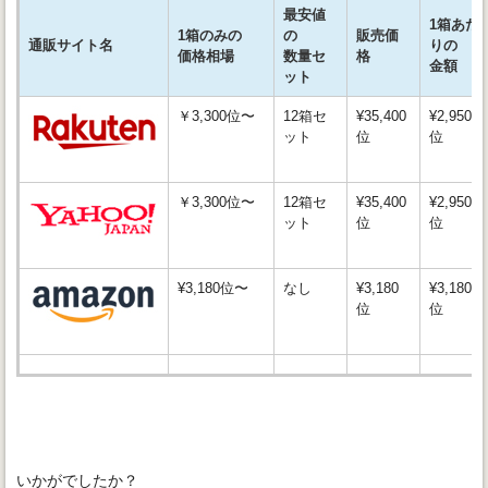
最安値
1箱あた
1箱のみの
の
販売価
通販サイト名
りの
価格相場
数量セ
格
金額
ット
￥3,300位〜
12箱セ
¥35,400
¥2,950
ット
位
位
￥3,300位〜
12箱セ
¥35,400
¥2,950
ット
位
位
¥3,180位〜
なし
¥3,180
¥3,180
位
位
いかがでしたか？