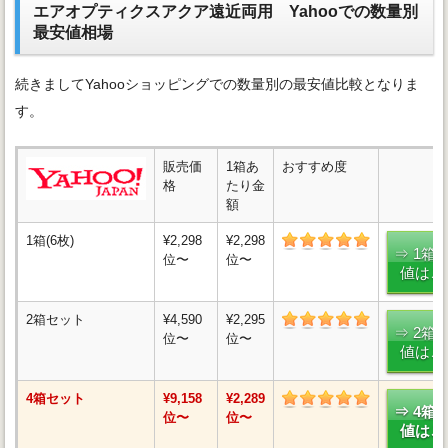
エアオプティクスアクア遠近両用 Yahooでの数量別
最安値相場
続きましてYahooショッピングでの数量別の最安値比較となりま
す。
販売価
1箱あ
おすすめ度
格
たり金
額
1箱(6枚)
¥2,298
¥2,298
⇒ 1箱
位〜
位〜
値はこ
2箱セット
¥4,590
¥2,295
⇒ 2箱
位〜
位〜
値はこ
4箱セット
¥9,158
¥2,289
⇒ 4箱
位〜
位〜
値はこ