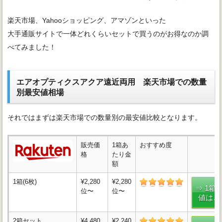
楽天市場、Yahooショッピング、アマゾンといった
大手通販サイトで一体どれくらいセットで買うのがお得なのか調
べてみました！
エアオプティクスアクア遠近両用 楽天市場での数量
別最安値相場
それではまずは楽天市場での数量別の最安値比較となります。
販売価
1箱あ
おすすめ度
格
たり金
額
1箱(6枚)
¥2,280
¥2,280
⇒ 1箱
位〜
位〜
値はこ
2箱セット
¥4,480
¥2,240