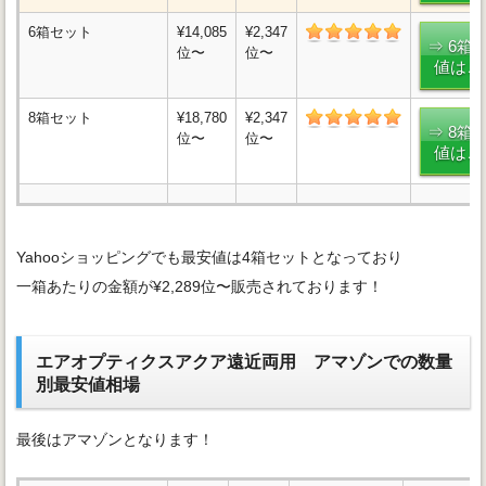
6箱セット
¥14,085
¥2,347
⇒ 6箱
位〜
位〜
値はこ
8箱セット
¥18,780
¥2,347
⇒ 8箱
位〜
位〜
値はこ
Yahooショッピングでも最安値は4箱セットとなっており
一箱あたりの金額が¥2,289位〜販売されております！
エアオプティクスアクア遠近両用 アマゾンでの数量
別最安値相場
最後はアマゾンとなります！