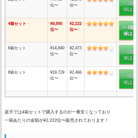
⇒ 2箱
位〜
位〜
値はこ
4箱セット
¥8,890
¥2,222
⇒ 4箱
位〜
位〜
値はこ
6箱セット
¥14,840
¥2,473
⇒ 6箱
位〜
位〜
値はこ
8箱セット
¥19,729
¥2,466
⇒ 8箱
位〜
位〜
値はこ
楽天では4箱セットで購入するのが一番安くなっており
一箱あたりの金額が¥2,222位〜販売されております！