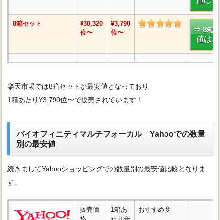
値はこ
8箱セット
¥30,320
¥3,790
⇒ 8箱
位〜
位〜
値はこ
楽天市場では8箱セットが最安値となっており
1箱あたり¥3,790位〜で販売されています！
バイオフィニティマルチフォーカル Yahooでの数量
別の最安値
続きましてYahooショッピングでの数量別の最安値比較となりま
す。
販売価
1箱あ
おすすめ度
格
たり金