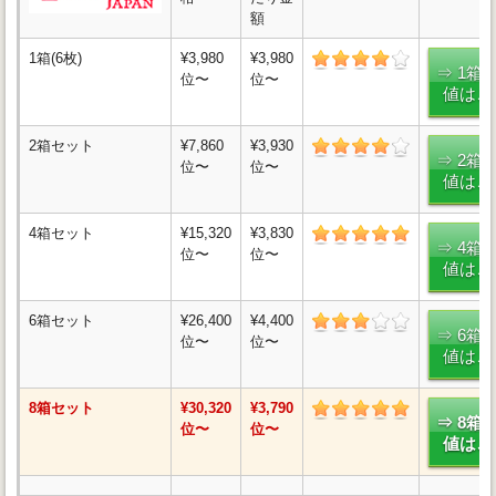
額
1箱(6枚)
¥3,980
¥3,980
⇒ 1箱
位〜
位〜
値はこ
2箱セット
¥7,860
¥3,930
⇒ 2箱
位〜
位〜
値はこ
4箱セット
¥15,320
¥3,830
⇒ 4箱
位〜
位〜
値はこ
6箱セット
¥26,400
¥4,400
⇒ 6箱
位〜
位〜
値はこ
8箱セット
¥30,320
¥3,790
⇒ 8箱
位〜
位〜
値はこ