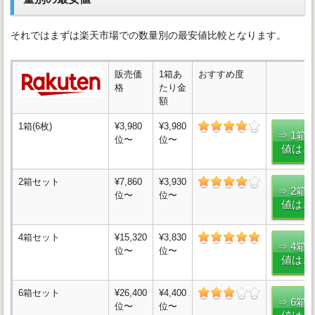
それではまずは楽天市場での数量別の最安値比較となります。
販売価
1箱あ
おすすめ度
格
たり金
額
1箱(6枚)
¥3,980
¥3,980
⇒ 1箱
位〜
位〜
値はこ
2箱セット
¥7,860
¥3,930
⇒ 2箱
位〜
位〜
値はこ
4箱セット
¥15,320
¥3,830
⇒ 4箱
位〜
位〜
値はこ
6箱セット
¥26,400
¥4,400
⇒ 6箱
位〜
位〜