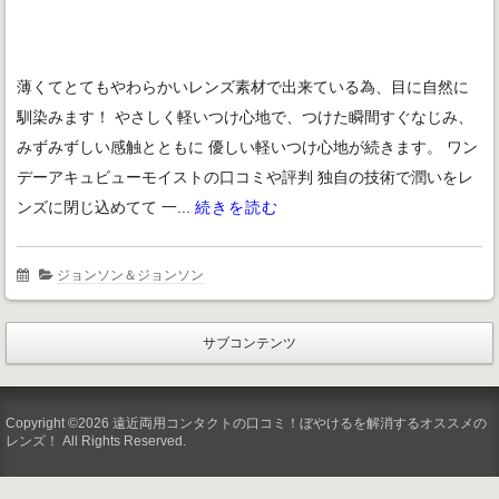
薄くてとてもやわらかいレンズ素材で出来ている為、目に自然に
馴染みます！ やさしく軽いつけ心地で、つけた瞬間すぐなじみ、
みずみずしい感触とともに 優しい軽いつけ心地が続きます。 ワン
デーアキュビューモイストの口コミや評判 独自の技術で潤いをレ
ンズに閉じ込めてて 一...
続きを読む
ジョンソン＆ジョンソン
サブコンテンツ
Copyright ©2026 遠近両用コンタクトの口コミ！ぼやけるを解消するオススメの
レンズ！ All Rights Reserved.