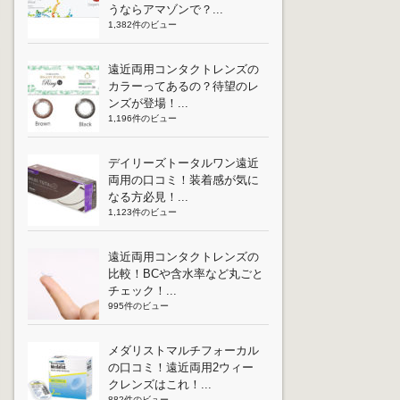
うならアマゾンで？...
1,382件のビュー
遠近両用コンタクトレンズの
カラーってあるの？待望のレ
ンズが登場！...
1,196件のビュー
デイリーズトータルワン遠近
両用の口コミ！装着感が気に
なる方必見！...
1,123件のビュー
遠近両用コンタクトレンズの
比較！BCや含水率など丸ごと
チェック！...
995件のビュー
メダリストマルチフォーカル
の口コミ！遠近両用2ウィー
クレンズはこれ！...
882件のビュー